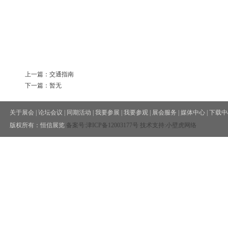
上一篇：交通指南
下一篇：暂无
关于展会
|
论坛会议
|
同期活动
|
我要参展
|
我要参观
|
展会服务
|
媒体中心
|
下载中
版权所有：恒信展览
备案号:
津ICP备12003177号
技术支持:小壁虎网络