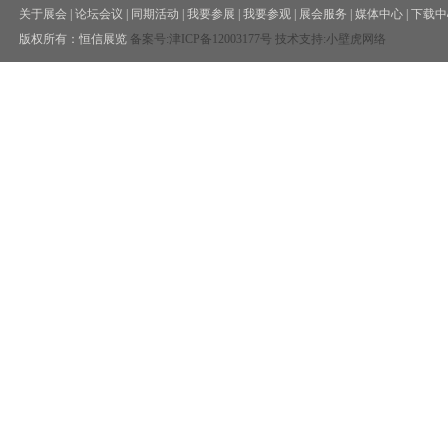
关于展会
|
论坛会议
|
同期活动
|
我要参展
|
我要参观
|
展会服务
|
媒体中心
|
下载中
版权所有：恒信展览
备案号:
津ICP备12003177号
技术支持:小壁虎网络